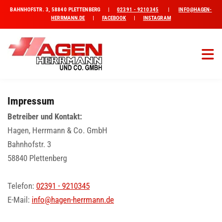
BAHNHOFSTR. 3, 58840 PLETTENBERG |
02391 - 9210345
|
INFO@HAGEN-
HERRMANN.DE
|
FACEBOOK
|
INSTAGRAM
Impressum
Betreiber und Kontakt:
Hagen, Herrmann & Co. GmbH
Bahnhofstr. 3
58840 Plettenberg
Telefon:
02391 - 9210345
E-Mail:
info@hagen-herrmann.de