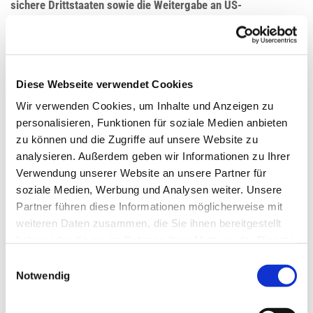
sichere Drittstaaten sowie die Weitergabe an US-
Unternehmen, die nicht DPF-zertifiziert sind
Wir verwenden unter anderem Tools von Unternehmen mit Sitz
in datenschutzrechtlich nicht sicheren Drittstaaten sowie US-
Diese Webseite verwendet Cookies
Tools, deren Anbieter nicht nach dem EU-US-Data Privacy
Wir verwenden Cookies, um Inhalte und Anzeigen zu
Framework (DPF) zertifiziert sind. Wenn diese Tools aktiv sind,
personalisieren, Funktionen für soziale Medien anbieten
zu können und die Zugriffe auf unsere Website zu
können Ihre personenbezogene Daten in diese Staaten
analysieren. Außerdem geben wir Informationen zu Ihrer
übertragen und dort verarbeitet werden. Wir weisen darauf hin,
Verwendung unserer Website an unsere Partner für
dass in datenschutzrechtlich unsicheren Drittstaaten kein mit
soziale Medien, Werbung und Analysen weiter. Unsere
der EU vergleichbares Datenschutzniveau garantiert werden
Partner führen diese Informationen möglicherweise mit
kann.
weiteren Daten zusammen, die Sie ihnen bereitgestellt
haben oder die sie im Rahmen Ihrer Nutzung der Dienste
gesammelt haben.
Wir weisen darauf hin, dass die USA als sicherer Drittstaat
Einwilligungsauswahl
Notwendig
grundsätzlich ein mit der EU vergleichbares Datenschutzniveau
aufweisen. Eine Datenübertragung in die USA ist danach